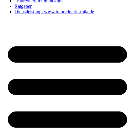
Trauredner/in Onlinekurs
Ratgeber
Dienstleistung: www.traurednerin-mila.de