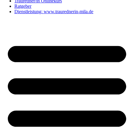
Trauredner/in Onlinekurs
Ratgeber
Dienstleistung: www.traurednerin-mila.de