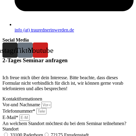
info (at) traurednerinwerden.de
Social Media
nstagram
Tiktok
Youtube
2-Tages Seminar anfragen
Ich freue mich über dein Interesse. Bitte beachte, dass dieses
Formular nicht verbindlich für dich ist, wir können gerne vorab
telefonieren und alles besprechen!
Kontaktiformationen
Vor-und Nachname
Telefonnummer*
E-Mail*
An welchem Standort möchtest du bei dem Seminar teilnehmen?
Standort
33100 Paderborn
72175 Freudenstadt